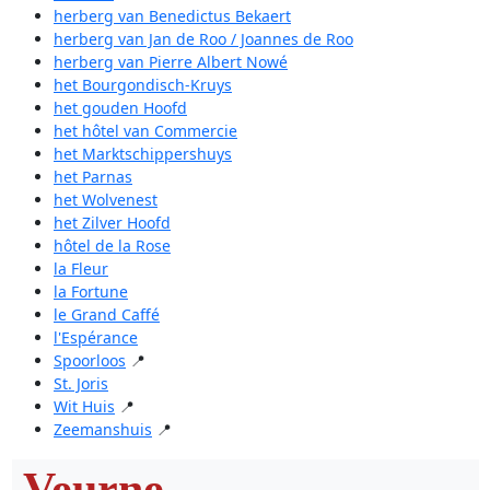
herberg van Benedictus Bekaert
herberg van Jan de Roo / Joannes de Roo
herberg van Pierre Albert Nowé
het Bourgondisch-Kruys
het gouden Hoofd
het hôtel van Commercie
het Marktschippershuys
het Parnas
het Wolvenest
het Zilver Hoofd
hôtel de la Rose
la Fleur
la Fortune
le Grand Caffé
l'Espérance
Spoorloos
📍
St. Joris
Wit Huis
📍
Zeemanshuis
📍
Veurne