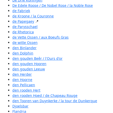
De Drie Koningen
De Edele Roose / De Nobel Rose / la Noble Rose
de Fabriek
de Kroone / la Couronne
de Papegaey
📍
de Parysschael
de Rhetorica
de Vette Ossen / aux Boeufs Gras
de witte Ossen
den Binlander
den Dolphin
den gouden Beêr / l'Ours d'or
den gouden Hooren
den gouden Leeuw
den Herder
den Hoorne
den Pellicaen
den rooden Hert
den rooden Hoed / de Chapeau Rouge
den Tooren van Duynkerke / la tour de Dunkerque
Djoelsbar
Flandria