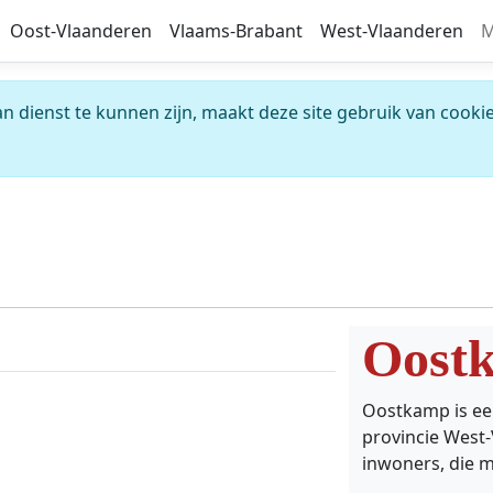
Oost-Vlaanderen
Vlaams-Brabant
West-Vlaanderen
M
 dienst te kunnen zijn, maakt deze site gebruik van cookie
Oost
Oostkamp is ee
provincie West-
inwoners, die