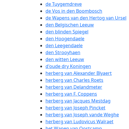
de Tuygemdreve
de Vos in den Boombosch
de Wapens van den Hertog van Ursel
den Belgischen Leeuw
den blinden Spiegel
den Hoogendaele
den Leegendaele
den Strooyhaen
den witten Leeuw
d'oude dry Koningen
herberg van Alexander Blyaert
herberg van Charles Roets
herberg van Delandmeter
herberg van F. Coppens
herberg van Jacques Mestdag
herberg van Joseph Pincket
herberg van Joseph vande Weghe
herberg van Ludovicus Walraet
het Wapen van Oostcamp