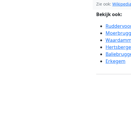
Zie ook:
Wikipedi
Bekijk ook:
Ruddervoo
Moerbrug
Waardam
Hertsberge
Baliebrugg
Erkegem