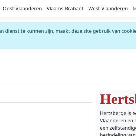
Oost-Vlaanderen
Vlaams-Brabant
West-Vlaanderen
M
 dienst te kunnen zijn, maakt deze site gebruik van cookie
Herts
Hertsberge is e
Vlaanderen en 
een zelfstandi
herindeling van