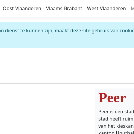
Oost-Vlaanderen
Vlaams-Brabant
West-Vlaanderen
M
 dienst te kunnen zijn, maakt deze site gebruik van cookie
Peer
Peer is een sta
stad heeft ruim
van het kieskan
kanton Houthal