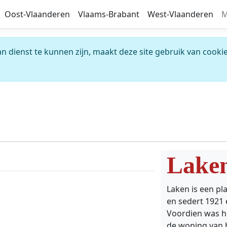
Oost-Vlaanderen
Vlaams-Brabant
West-Vlaanderen
M
 dienst te kunnen zijn, maakt deze site gebruik van cookie
Lake
Laken is een pl
en sedert 1921 
Voordien was he
de woning van 