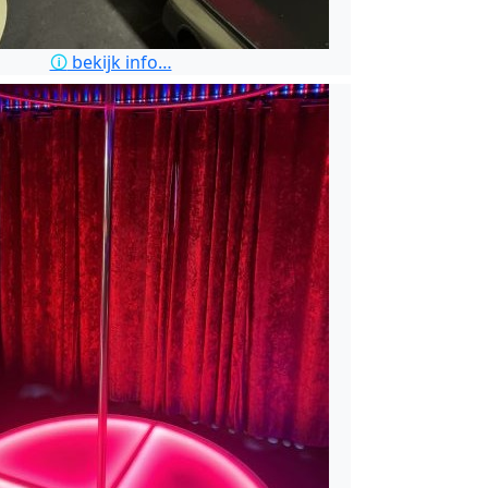
🛈
bekijk info…