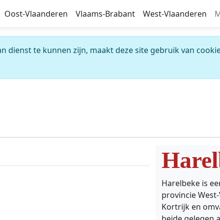
Oost-Vlaanderen
Vlaams-Brabant
West-Vlaanderen
M
 dienst te kunnen zijn, maakt deze site gebruik van cookie
Harel
Harelbeke is ee
provincie West-
Kortrijk en omv
beide gelegen a