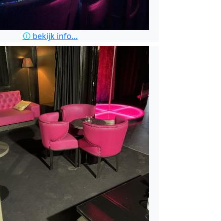
🛈
bekijk info…