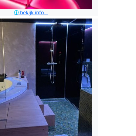
🛈
bekijk info…