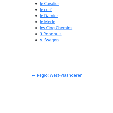
le Cavalier
le cerf
le Damier
le Merle
les Cinq Chemins
't Roodhuis
Vijfwegen
← Regio: West-Vlaanderen