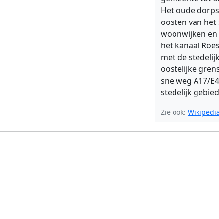
Het oude dorpsc
oosten van het
woonwijken en 
het kanaal Roes
met de stedelij
oostelijke gre
snelweg A17/E40
stedelijk gebie
Zie ook:
Wikipedi