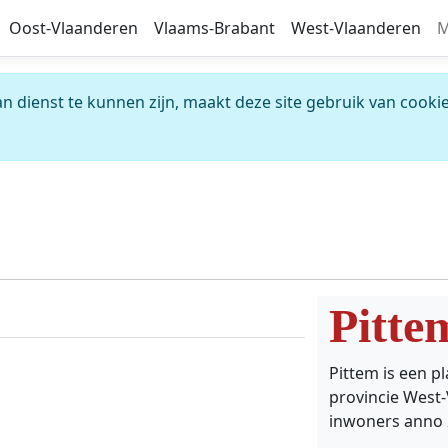
Oost-Vlaanderen
Vlaams-Brabant
West-Vlaanderen
M
 dienst te kunnen zijn, maakt deze site gebruik van cookie
Pitte
Pittem is een p
provincie West-
inwoners anno 