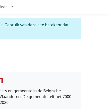
eer...
s. Gebruik van deze site betekent dat
m
laats en gemeente in de Belgische
Vlaanderen. De gemeente telt net 7000
2026.