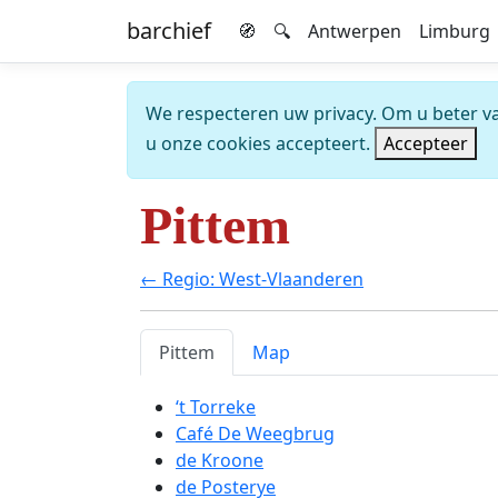
barchief
🧭
🔍
Antwerpen
Limburg
We respecteren uw privacy. Om u beter van
u onze cookies accepteert.
Accepteer
Pittem
← Regio: West-Vlaanderen
Pittem
Map
‘t Torreke
Café De Weegbrug
de Kroone
de Posterye