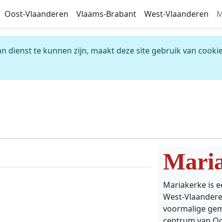
Oost-Vlaanderen
Vlaams-Brabant
West-Vlaanderen
M
 dienst te kunnen zijn, maakt deze site gebruik van cookie
Mari
Mariakerke is e
West-Vlaandere
voormalige gem
centrum van Oo