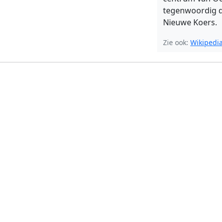
tegenwoordig d
Nieuwe Koers.
Zie ook:
Wikipedi