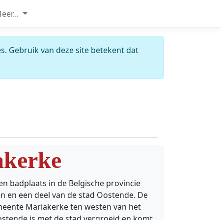
eer...
s. Gebruik van deze site betekent dat
akerke
en badplaats in de Belgische provincie
n en een deel van de stad Oostende. De
eente Mariakerke ten westen van het
stende is met de stad vergroeid en komt