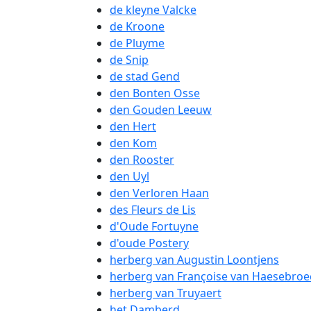
de kleyne Valcke
de Kroone
de Pluyme
de Snip
de stad Gend
den Bonten Osse
den Gouden Leeuw
den Hert
den Kom
den Rooster
den Uyl
den Verloren Haan
des Fleurs de Lis
d'Oude Fortuyne
d'oude Postery
herberg van Augustin Loontjens
herberg van Françoise van Haesebroe
herberg van Truyaert
het Damberd