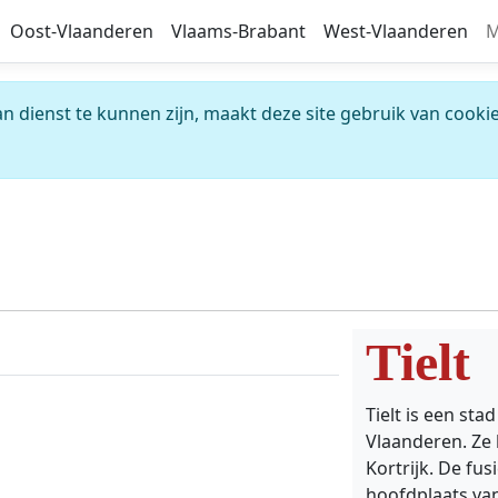
Oost-Vlaanderen
Vlaams-Brabant
West-Vlaanderen
M
 dienst te kunnen zijn, maakt deze site gebruik van cookie
Tielt
Tielt is een sta
Vlaanderen. Ze 
Kortrijk. De fus
hoofdplaats van