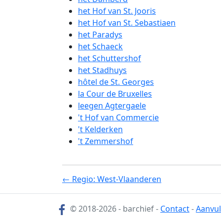
het Hof van St. Jooris
het Hof van St. Sebastiaen
het Paradys
het Schaeck
het Schuttershof
het Stadhuys
hôtel de St. Georges
la Cour de Bruxelles
leegen Agtergaele
't Hof van Commercie
't Kelderken
't Zemmershof
← Regio: West-Vlaanderen
© 2018-2026 - barchief -
Contact
-
Aanvul