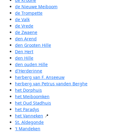
de Kroone
de Nieuwe Meiboom
de Trompette
de Valk
de Vrede
de Zwaene
den Arend
den Grooten Hille
Den Hert
den Hille
den ouden Hille
d'Herderinne
herberg van F. Anseeuw
herberg van Petrus vanden Berghe
het Dorphuis
het Meiboomken
het Oud Stadhuis
het Paradys
het Vanneken
📍
St. Aldegonde
't Mandeken