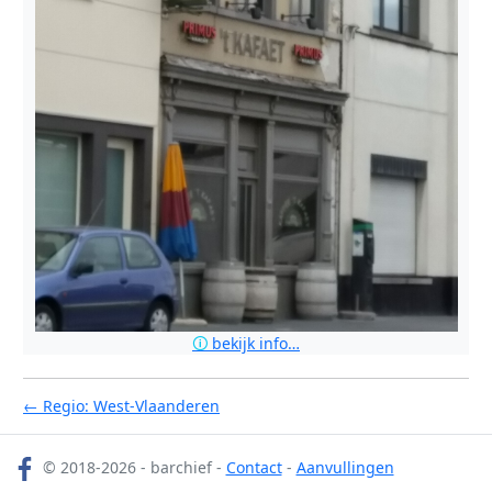
🛈
bekijk info…
← Regio: West-Vlaanderen
© 2018-2026 - barchief -
Contact
-
Aanvullingen