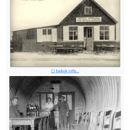
🛈
bekijk info…