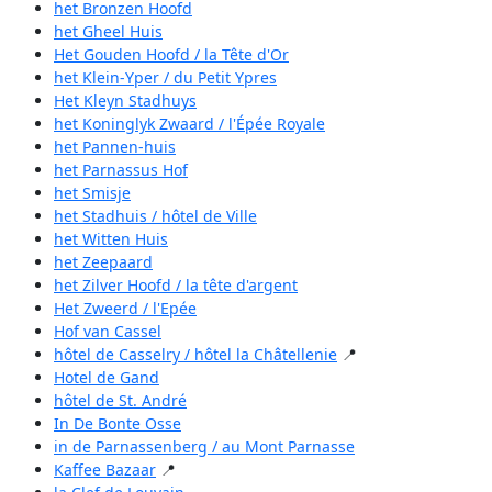
het Bronzen Hoofd
het Gheel Huis
Het Gouden Hoofd / la Tête d'Or
het Klein-Yper / du Petit Ypres
Het Kleyn Stadhuys
het Koninglyk Zwaard / l'Épée Royale
het Pannen-huis
het Parnassus Hof
het Smisje
het Stadhuis / hôtel de Ville
het Witten Huis
het Zeepaard
het Zilver Hoofd / la tête d'argent
Het Zweerd / l'Epée
Hof van Cassel
hôtel de Casselry / hôtel la Châtellenie
📍
Hotel de Gand
hôtel de St. André
In De Bonte Osse
in de Parnassenberg / au Mont Parnasse
Kaffee Bazaar
📍