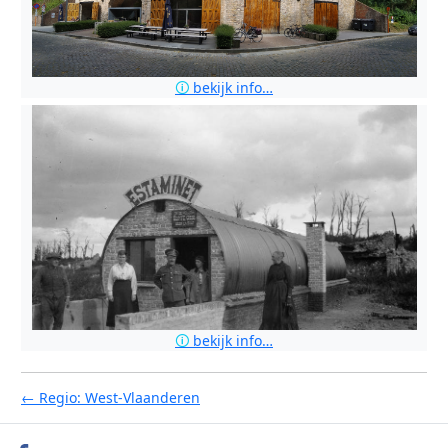
🛈
bekijk info…
🛈
bekijk info…
← Regio: West-Vlaanderen