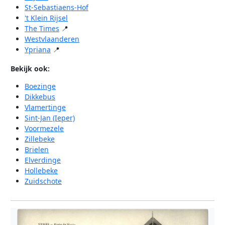
St-Sebastiaens-Hof
't Klein Rijsel
The Times
📍
Westvlaanderen
Ypriana
📍
Bekijk ook:
Boezinge
Dikkebus
Vlamertinge
Sint-Jan (Ieper)
Voormezele
Zillebeke
Brielen
Elverdinge
Hollebeke
Zuidschote