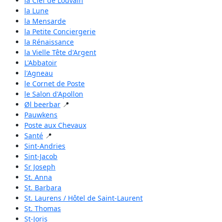
la Clef de Louvain
la Lune
la Mensarde
la Petite Conciergerie
la Rénaissance
la Vielle Tête d'Argent
L'Abbatoir
l'Agneau
le Cornet de Poste
le Salon d'Apollon
Øl beerbar
📍
Pauwkens
Poste aux Chevaux
Santé
📍
Sint-Andries
Sint-Jacob
Sr Joseph
St. Anna
St. Barbara
St. Laurens / Hôtel de Saint-Laurent
St. Thomas
St-Joris