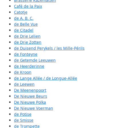
Brasserie Kazematten
Café de la Paix
Catotje
de A. B. C.
de Belle Vue
de Citadel
de Drie Lelien
de Drie Zotten
de Duisend Perykels / les Mille-Périls
de Fonteyne
de Getemde Leeuwen
de Heerderinne
de Kroon
de Lange Allée / de Longue-Allée
de Leewen
De Meenenpoort
De Nieuwe Beurs
De Nieuwe Polka
De Nieuwe Voerman
de Potise
de Smisse
de Trompette