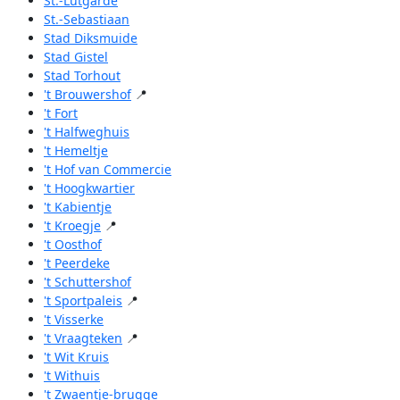
St.-Lutgarde
St.-Sebastiaan
Stad Diksmuide
Stad Gistel
Stad Torhout
't Brouwershof
📍
't Fort
't Halfweghuis
't Hemeltje
't Hof van Commercie
't Hoogkwartier
't Kabientje
't Kroegje
📍
't Oosthof
't Peerdeke
't Schuttershof
't Sportpaleis
📍
't Visserke
't Vraagteken
📍
't Wit Kruis
't Withuis
't Zwaentje-brugge