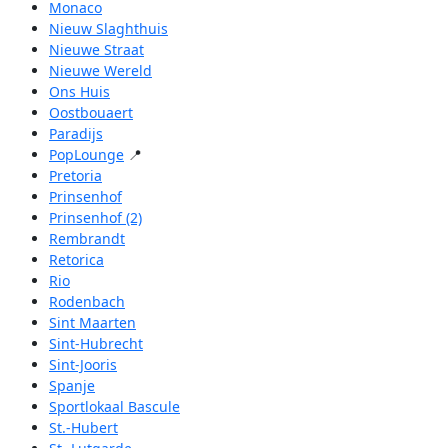
Monaco
Nieuw Slaghthuis
Nieuwe Straat
Nieuwe Wereld
Ons Huis
Oostbouaert
Paradijs
PopLounge
📍
Pretoria
Prinsenhof
Prinsenhof (2)
Rembrandt
Retorica
Rio
Rodenbach
Sint Maarten
Sint-Hubrecht
Sint-Jooris
Spanje
Sportlokaal Bascule
St.-Hubert