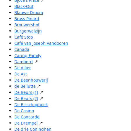
Bjova's Place
📍
Black-Out
Blauwe Droom
Brass Pinard
Brouwershof
Burgerwelzijn
Café Stop
Café van Joseph Vandooren
Canada
Caring Family
Damberd
📍
De Allier
De Ast
De Beenhouwerij
de Bellutte
📍
De Beurs (1)
📍
De Beurs (2)
📍
De Bisschophoek
De Casino
De Concorde
De Drempel
📍
De drie Coninghen