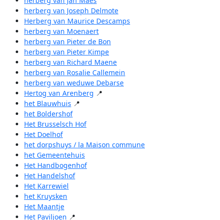
herberg van Jan Maes
herberg van Joseph Delmote
Herberg van Maurice Descamps
herberg van Moenaert
herberg van Pieter de Bon
herberg van Pieter Kimpe
herberg van Richard Maene
herberg van Rosalie Callemein
herberg van weduwe Debarse
Hertog van Arenberg
📍
het Blauwhuis
📍
het Boldershof
Het Brusselsch Hof
Het Doelhof
het dorpshuys / la Maison commune
het Gemeentehuis
Het Handbogenhof
Het Handelshof
Het Karrewiel
het Kruysken
Het Maantje
Het Paviljoen
📍