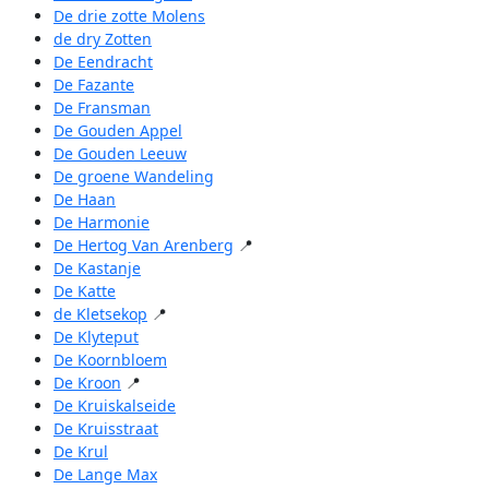
De drie zotte Molens
de dry Zotten
De Eendracht
De Fazante
De Fransman
De Gouden Appel
De Gouden Leeuw
De groene Wandeling
De Haan
De Harmonie
De Hertog Van Arenberg
📍
De Kastanje
De Katte
de Kletsekop
📍
De Klyteput
De Koornbloem
De Kroon
📍
De Kruiskalseide
De Kruisstraat
De Krul
De Lange Max