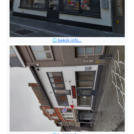
🛈
bekijk info…