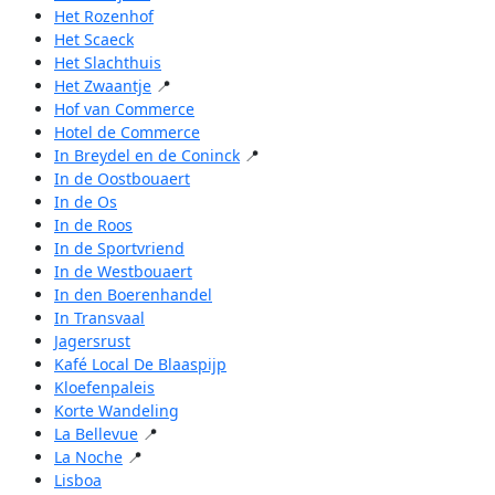
Het Rozenhof
Het Scaeck
Het Slachthuis
Het Zwaantje
📍
Hof van Commerce
Hotel de Commerce
In Breydel en de Coninck
📍
In de Oostbouaert
In de Os
In de Roos
In de Sportvriend
In de Westbouaert
In den Boerenhandel
In Transvaal
Jagersrust
Kafé Local De Blaaspijp
Kloefenpaleis
Korte Wandeling
La Bellevue
📍
La Noche
📍
Lisboa