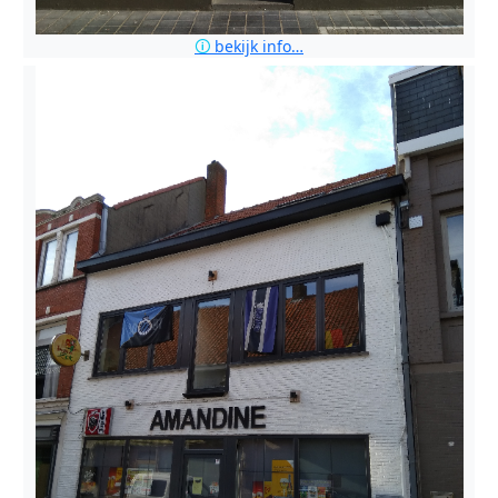
🛈
bekijk info…